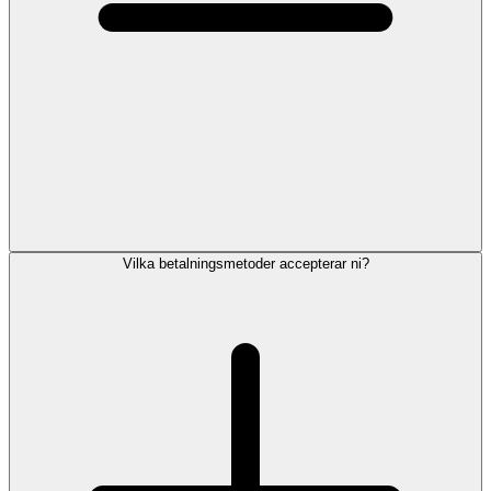
Vilka betalningsmetoder accepterar ni?