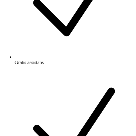
Gratis
assistans