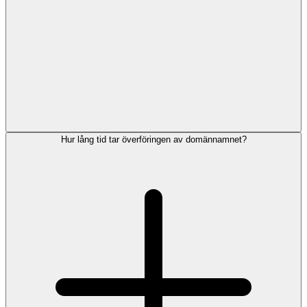
Hur lång tid tar överföringen av domännamnet?